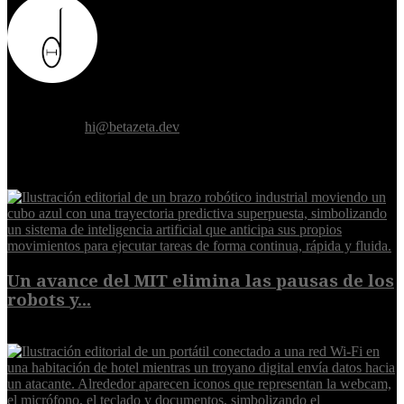
Donde el futuro de la humanidad se cruza con la inteligencia
artificial.
Contáctanos:
hi@betazeta.dev
EXTRA
Un avance del MIT elimina las pausas de los
robots y...
6 de agosto de 2026