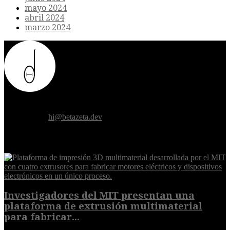
mayo 2024
abril 2024
marzo 2024
Donde el futuro de la humanidad se cruza con la inteligencia
artificial.
Contáctanos:
hi@betazeta.dev
EXTRA
Investigadores del MIT presentan una
plataforma de extrusión multimaterial
para fabricar...