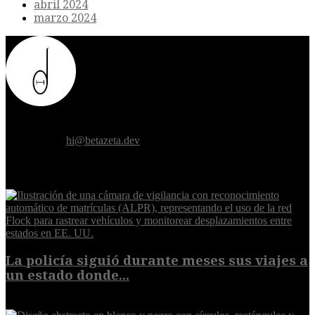
abril 2024
marzo 2024
Donde el futuro de la humanidad se cruza con la inteligencia
artificial.
Contáctanos:
hi@betazeta.dev
EXTRA
La policía siguió durante meses sus viajes a
un estado donde...
8 de agosto de 2026