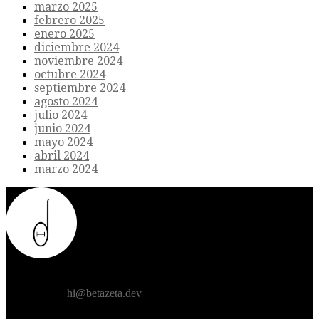
marzo 2025
febrero 2025
enero 2025
diciembre 2024
noviembre 2024
octubre 2024
septiembre 2024
agosto 2024
julio 2024
junio 2024
mayo 2024
abril 2024
marzo 2024
Donde el futuro de la humanidad se cruza con la inteligencia
artificial.
Contáctanos:
hi@betazeta.dev