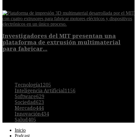
7 de agosto de 2026
Investigadores del MIT presentan una
plataforma de extrusión multimaterial
para fabricar...
7 de agosto de 2026
POPULAR
Tecnología
1205
Inteligencia Artificial
1156
Software
629
Sociedad
623
Mercado
444
Innovación
434
Salud
405
Inicio
Podcast