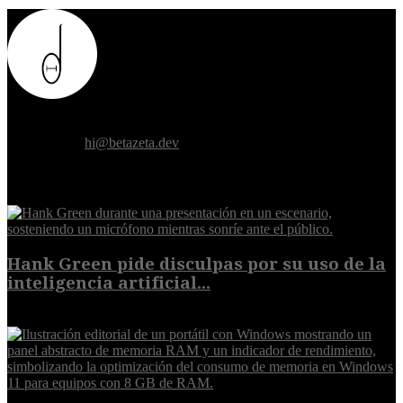
Donde el futuro de la humanidad se cruza con la inteligencia
artificial.
Contáctanos:
hi@betazeta.dev
EXTRA
Hank Green pide disculpas por su uso de la
inteligencia artificial...
6 de agosto de 2026