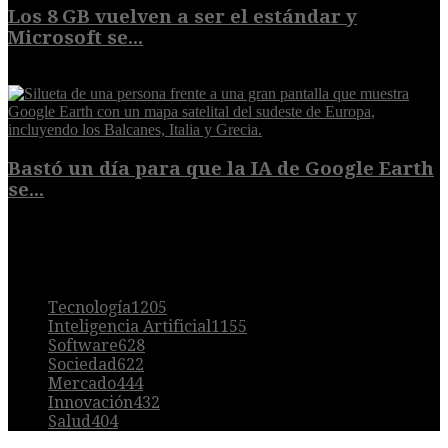
Los 8 GB vuelven a ser el estándar y
Microsoft se...
5 de agosto de 2026
Bastó un día para que la IA de Google Earth
se...
5 de agosto de 2026
POPULAR
Tecnología
1205
Inteligencia Artificial
1155
Software
628
Sociedad
622
Mercado
444
Innovación
432
Salud
404