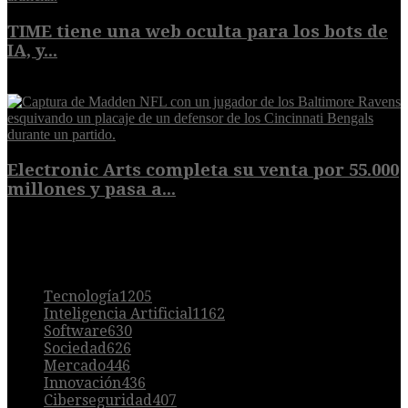
TIME tiene una web oculta para los bots de
IA, y...
9 de agosto de 2026
Electronic Arts completa su venta por 55.000
millones y pasa a...
8 de agosto de 2026
POPULAR
Tecnología
1205
Inteligencia Artificial
1162
Software
630
Sociedad
626
Mercado
446
Innovación
436
Ciberseguridad
407