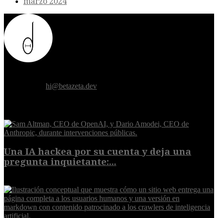
marzo 2024
Donde el futuro de la humanidad se cruza con la inteligencia
artificial.
Contáctanos:
hi@betazeta.dev
EXTRA
Una IA hackea por su cuenta y deja una
pregunta inquietante:...
9 de agosto de 2026