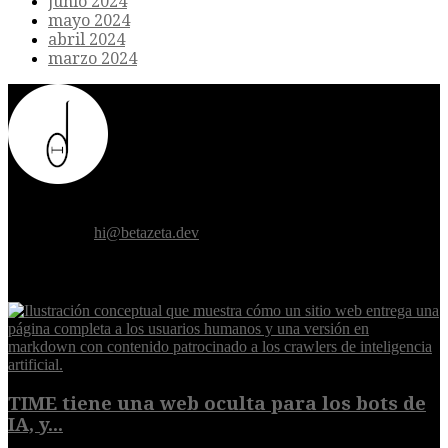
junio 2024
mayo 2024
abril 2024
marzo 2024
Donde el futuro de la humanidad se cruza con la inteligencia
artificial.
Contáctanos:
hi@betazeta.dev
EXTRA
TIME tiene una web oculta para los bots de
IA, y...