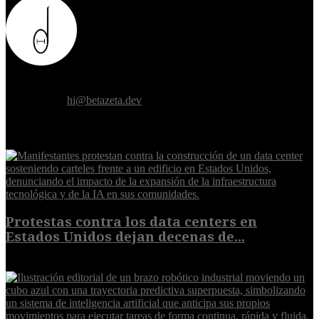
Donde el futuro de la humanidad se cruza con la inteligencia
artificial.
Contáctanos:
hi@betazeta.dev
EXTRA
Protestas contra los data centers en
Estados Unidos dejan decenas de...
6 de agosto de 2026