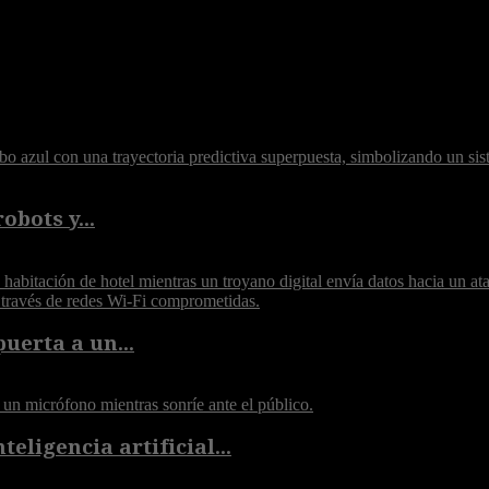
obots y...
puerta a un...
eligencia artificial...