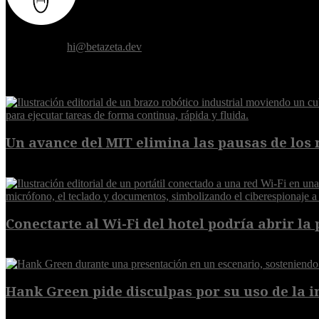
Donde el futuro de la humanidad se cruza con la inteligencia artificial.
Contáctanos:
hi@betazeta.dev
EXTRA
Un avance del MIT elimina las pausas de los r
6 de agosto de 2026
Conectarte al Wi-Fi del hotel podría abrir la 
6 de agosto de 2026
Hank Green pide disculpas por su uso de la int