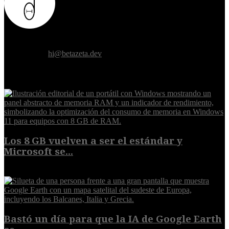
Donde el futuro de la humanidad se cruza con la inteligencia
artificial.
Contáctanos:
hi@betazeta.dev
EXTRA
Los 8 GB vuelven a ser el estándar y
Microsoft se...
5 de agosto de 2026
Bastó un día para que la IA de Google Earth