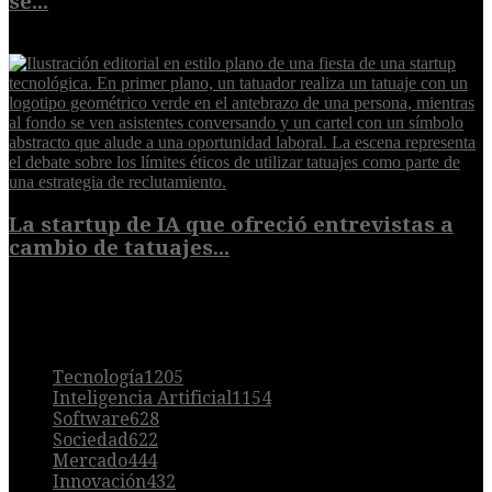
se...
5 de agosto de 2026
La startup de IA que ofreció entrevistas a
cambio de tatuajes...
5 de agosto de 2026
POPULAR
Tecnología
1205
Inteligencia Artificial
1154
Software
628
Sociedad
622
Mercado
444
Innovación
432