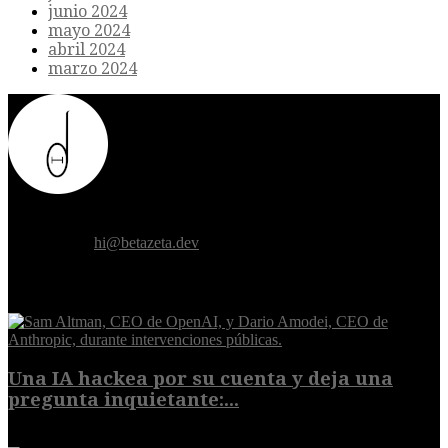
junio 2024
mayo 2024
abril 2024
marzo 2024
Donde el futuro de la humanidad se cruza con la inteligencia
artificial.
Contáctanos:
hi@betazeta.dev
EXTRA
Una IA hackea por su cuenta y deja una
pregunta inquietante:...
9 de agosto de 2026