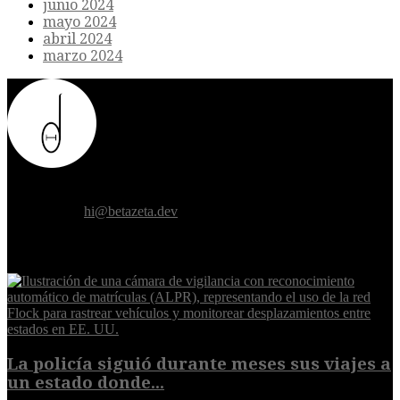
junio 2024
mayo 2024
abril 2024
marzo 2024
Donde el futuro de la humanidad se cruza con la inteligencia
artificial.
Contáctanos:
hi@betazeta.dev
EXTRA
La policía siguió durante meses sus viajes a
un estado donde...