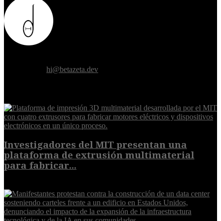
Donde el futuro de la humanidad se cruza con la inteligencia
artificial.
Contáctanos:
hi@betazeta.dev
EXTRA
Investigadores del MIT presentan una
plataforma de extrusión multimaterial
para fabricar...
7 de agosto de 2026