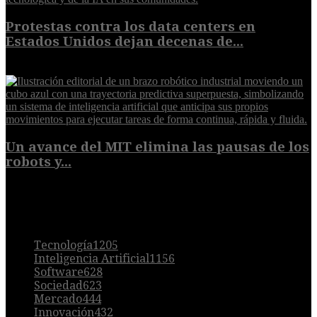
Protestas contra los data centers en
Estados Unidos dejan decenas de...
6 de agosto de 2026
Un avance del MIT elimina las pausas de los
robots y...
6 de agosto de 2026
POPULAR
Tecnología
1205
Inteligencia Artificial
1156
Software
628
Sociedad
623
Mercado
444
Innovación
432