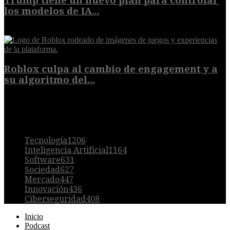
Trump tiene un nuevo plan para controlar
los modelos de IA...
10 de agosto de 2026
Roblox culpa al cambio de engagement y a
su algoritmo del...
9 de agosto de 2026
POPULAR
Tecnología
1206
Inteligencia Artificial
1164
Software
631
Sociedad
627
Mercado
447
Innovación
436
Ciberseguridad
408
Inicio
Podcast