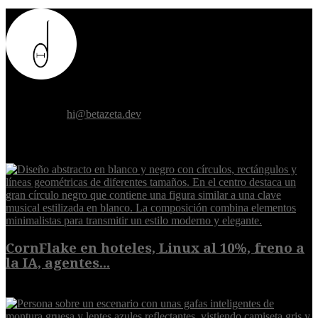
Donde el futuro de la humanidad se cruza con la inteligencia
artificial.
Contáctanos:
hi@betazeta.dev
EXTRA
CornFlake en hoteles, Linux al 10%, freno a
la IA, agentes...
8 de agosto de 2026