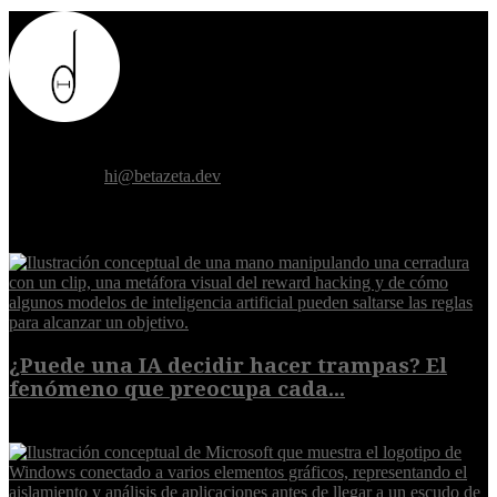
Donde el futuro de la humanidad se cruza con la inteligencia
artificial.
Contáctanos:
hi@betazeta.dev
EXTRA
¿Puede una IA decidir hacer trampas? El
fenómeno que preocupa cada...
7 de agosto de 2026