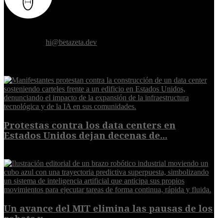
Donde el futuro de la humanidad se cruza con la inteligencia
artificial.
Contáctanos:
hi@betazeta.dev
EXTRA
Protestas contra los data centers en
Estados Unidos dejan decenas de...
6 de agosto de 2026
Un avance del MIT elimina las pausas de los