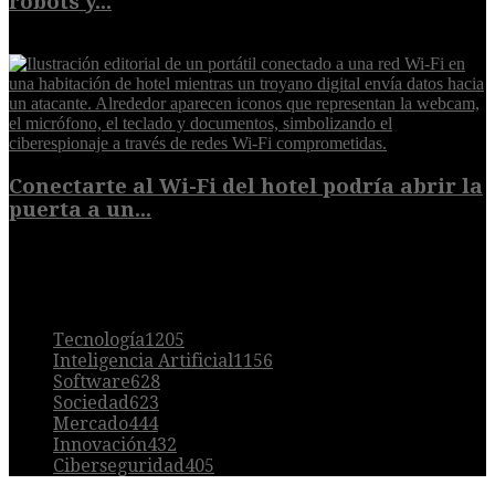
robots y...
6 de agosto de 2026
Conectarte al Wi-Fi del hotel podría abrir la
puerta a un...
6 de agosto de 2026
POPULAR
Tecnología
1205
Inteligencia Artificial
1156
Software
628
Sociedad
623
Mercado
444
Innovación
432
Ciberseguridad
405