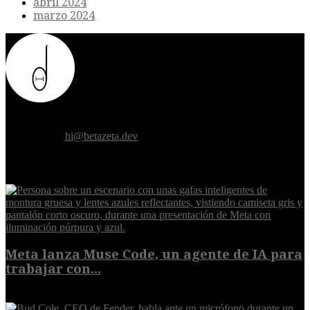
abril 2024
marzo 2024
Donde el futuro de la humanidad se cruza con la inteligencia
artificial.
Contáctanos:
hi@betazeta.dev
EXTRA
Meta lanza Muse Code, un agente de IA para
trabajar con...
8 de agosto de 2026