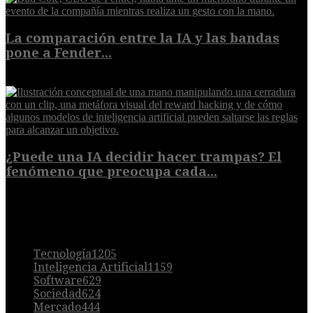
La comparación entre la IA y las bandas
pone a Fender...
8 de agosto de 2026
¿Puede una IA decidir hacer trampas? El
fenómeno que preocupa cada...
7 de agosto de 2026
POPULAR
Tecnología
1205
Inteligencia Artificial
1159
Software
629
Sociedad
624
Mercado
444