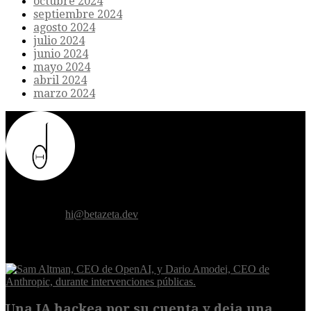
octubre 2024
septiembre 2024
agosto 2024
julio 2024
junio 2024
mayo 2024
abril 2024
marzo 2024
Donde el futuro de la humanidad se cruza con la inteligencia
artificial.
Contáctanos:
hi@betazeta.dev
EXTRA
Una IA hackea por su cuenta y deja una