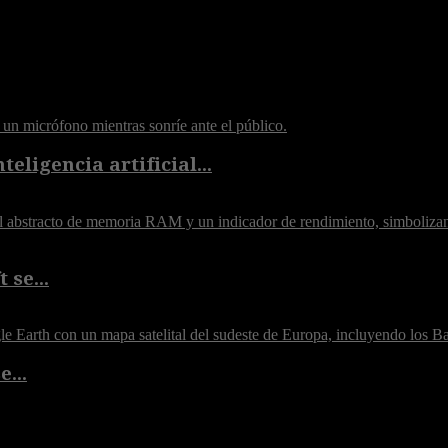
eligencia artificial...
 se...
...