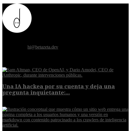
Donde el futuro de la humanidad se cruza con la inteligencia
artificial.
Contáctanos:
hi@betazeta.dev
EXTRA
Una IA hackea por su cuenta y deja una
pregunta inquietante:...
9 de agosto de 2026