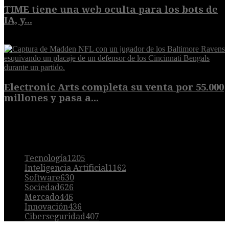
TIME tiene una web oculta para los bots de
IA, y...
9 de agosto de 2026
Electronic Arts completa su venta por 55.000
millones y pasa a...
8 de agosto de 2026
POPULAR
Tecnología
1205
Inteligencia Artificial
1162
Software
630
Sociedad
626
Mercado
446
Innovación
436
Ciberseguridad
407