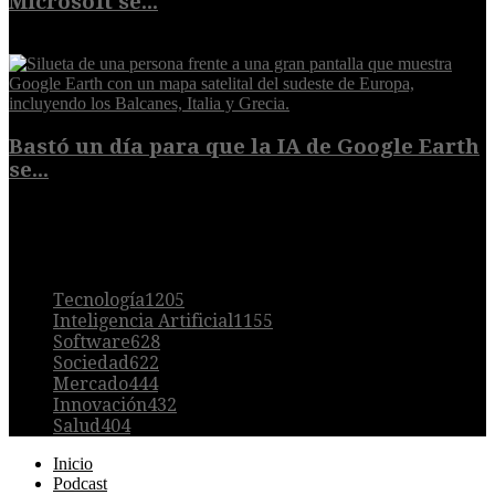
Microsoft se...
5 de agosto de 2026
Bastó un día para que la IA de Google Earth
se...
5 de agosto de 2026
POPULAR
Tecnología
1205
Inteligencia Artificial
1155
Software
628
Sociedad
622
Mercado
444
Innovación
432
Salud
404
Inicio
Podcast