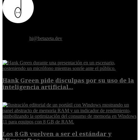
Donde el futuro de la humanidad se cruza con la inteligencia
artificial.
Contáctanos:
hi@betazeta.dev
EXTRA
Hank Green pide disculpas por su uso de la
inteligencia artificial...
6 de agosto de 2026
Los 8 GB vuelven a ser el estándar y