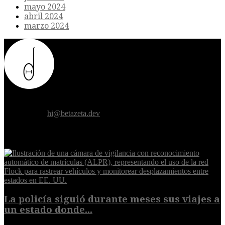
mayo 2024
abril 2024
marzo 2024
Donde el futuro de la humanidad se cruza con la inteligencia
artificial.
Contáctanos:
hi@betazeta.dev
EXTRA
La policía siguió durante meses sus viajes a
un estado donde...