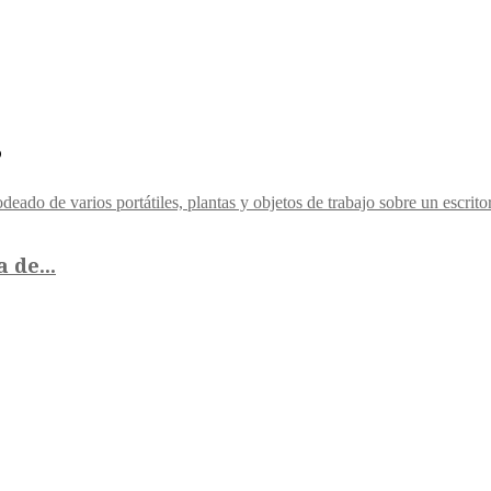
s
 de...