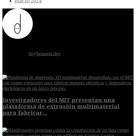
marzo 2024
Donde el futuro de la humanidad se cruza con la inteligencia
artificial.
Contáctanos:
hi@betazeta.dev
EXTRA
Investigadores del MIT presentan una
plataforma de extrusión multimaterial
para fabricar...
7 de agosto de 2026