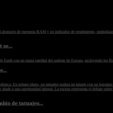
 se...
...
bio de tatuajes...