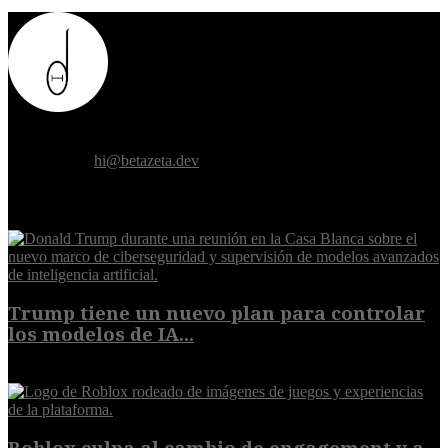
Donde el futuro de la humanidad se cruza con la inteligencia
artificial.
Contáctanos:
hi@betazeta.dev
EXTRA
Trump tiene un nuevo plan para controlar
los modelos de IA...
10 de agosto de 2026