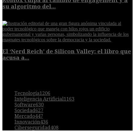
Roblox culpa al cambio de engagement y a
su algoritmo del...
9 de agosto de 2026
El ‘Nerd Reich’ de Silicon Valley: el libro que
acusa a...
9 de agosto de 2026
POPULAR
Tecnología
1206
Inteligencia Artificial
1163
Software
630
Sociedad
627
Mercado
447
Innovación
436
Ciberseguridad
408