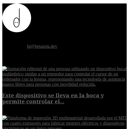
Donde el futuro de la humanidad se cruza con la inteligencia
artificial.
Contáctanos:
hi@betazeta.dev
EXTRA
Este dispositivo se lleva en la boca y
permite controlar el...
7 de agosto de 2026