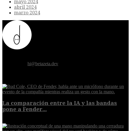
mayo 2024
abril 2024
marzo 2024
Donde el futuro de la humanidad se cruza con la inteligencia
artificial.
Contáctanos:
hi@betazeta.dev
EXTRA
La comparación entre la IA y las bandas
pone a Fender...
8 de agosto de 2026