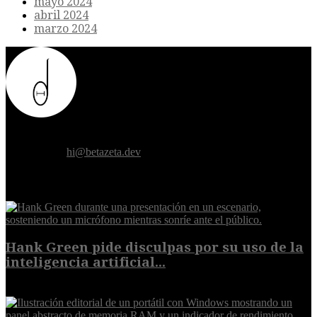
mayo 2024
abril 2024
marzo 2024
Donde el futuro de la humanidad se cruza con la inteligencia
artificial.
Contáctanos:
hi@betazeta.dev
EXTRA
Hank Green pide disculpas por su uso de la
inteligencia artificial...
6 de agosto de 2026