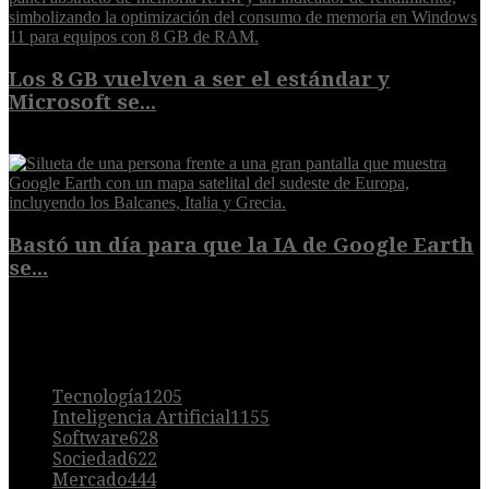
Los 8 GB vuelven a ser el estándar y
Microsoft se...
5 de agosto de 2026
Bastó un día para que la IA de Google Earth
se...
5 de agosto de 2026
POPULAR
Tecnología
1205
Inteligencia Artificial
1155
Software
628
Sociedad
622
Mercado
444