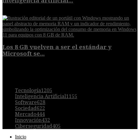
inteligencia artificial...
6 de agosto de 2026
Los 8 GB vuelven a ser el estándar y
Microsoft se...
5 de agosto de 2026
POPULAR
Tecnología
1205
Inteligencia Artificial
1155
Software
628
Sociedad
622
Mercado
444
Innovación
432
Ciberseguridad
405
Inicio