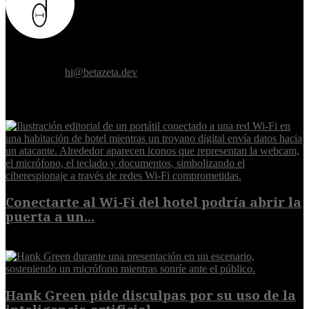
Donde el futuro de la humanidad se cruza con la inteligencia
artificial.
Contáctanos:
hi@betazeta.dev
EXTRA
Conectarte al Wi-Fi del hotel podría abrir la
puerta a un...
6 de agosto de 2026
Hank Green pide disculpas por su uso de la