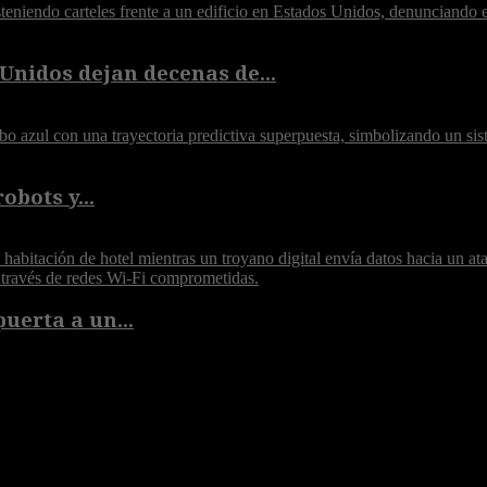
Unidos dejan decenas de...
obots y...
puerta a un...