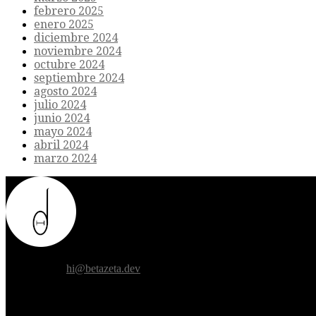
febrero 2025
enero 2025
diciembre 2024
noviembre 2024
octubre 2024
septiembre 2024
agosto 2024
julio 2024
junio 2024
mayo 2024
abril 2024
marzo 2024
Donde el futuro de la humanidad se cruza con la inteligencia artificial.
Contáctanos:
hi@betazeta.dev
EXTRA