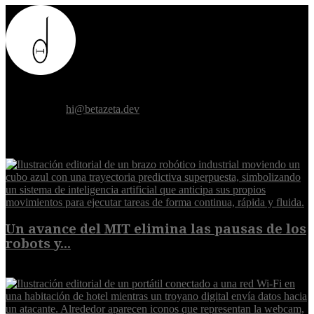
Donde el futuro de la humanidad se cruza con la inteligencia
artificial.
Contáctanos:
hi@betazeta.dev
EXTRA
Un avance del MIT elimina las pausas de los
robots y...
6 de agosto de 2026