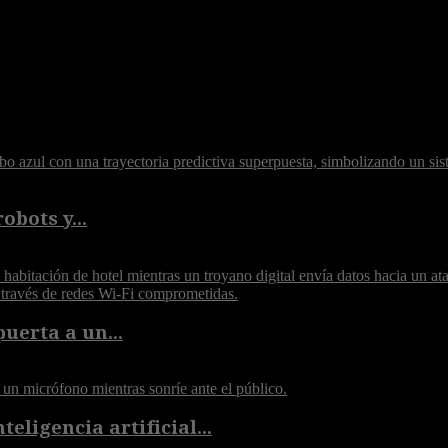
obots y...
puerta a un...
eligencia artificial...