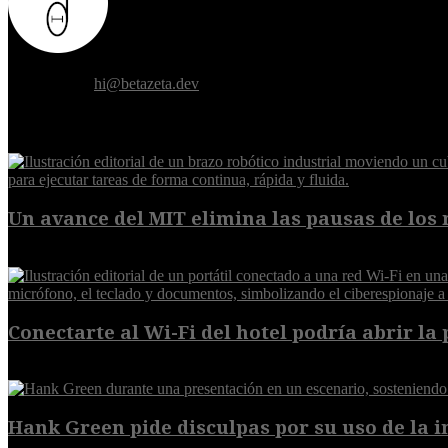
Donde el futuro de la humanidad se cruza con la inteligencia artificial.
Contáctanos:
hi@betazeta.dev
EXTRA
Un avance del MIT elimina las pausas de los r
6 de agosto de 2026
Conectarte al Wi-Fi del hotel podría abrir la 
6 de agosto de 2026
Hank Green pide disculpas por su uso de la int