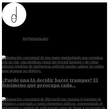
Donde el futuro de la humanidad se cruza con la inteligencia
artificial.
Contáctanos:
hi@betazeta.dev
EXTRA
¿Puede una IA decidir hacer trampas? El
fenómeno que preocupa cada...
7 de agosto de 2026