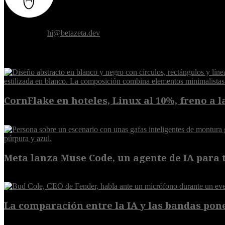
Donde el futuro de la humanidad se cruza con la inteligencia artificial.
Contáctanos:
hi@betazeta.dev
EXTRA
CornFlake en hoteles, Linux al 10%, freno a la
8 de agosto de 2026
Meta lanza Muse Code, un agente de IA para t
8 de agosto de 2026
La comparación entre la IA y las bandas pone