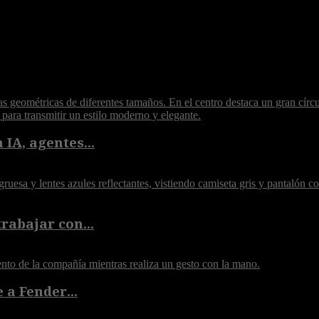
 IA, agentes...
rabajar con...
 a Fender...