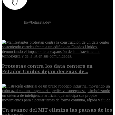
Donde el futuro de la humanidad se cruza con la inteligencia
artificial.
Contáctanos:
hi@betazeta.dev
EXTRA
Protestas contra los data centers en
Estados Unidos dejan decenas de...
6 de agosto de 2026
Un avance del MIT elimina las pausas de los