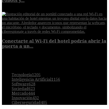
robots y...
6 de agosto de 2026
Conectarte al Wi-Fi del hotel podría abrir la
puerta a un...
6 de agosto de 2026
POPULAR
Tecnología
1205
Inteligencia Artificial
1156
Software
628
Sociedad
623
Mercado
444
Innovación
432
Ciberseguridad
405