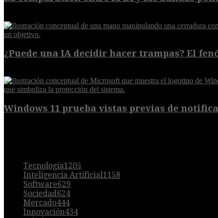
8 de agosto de 2026
¿Puede una IA decidir hacer trampas? El fen
7 de agosto de 2026
Windows 11 prueba vistas previas de notificac
7 de agosto de 2026
POPULAR
Tecnología
1205
Inteligencia Artificial
1158
Software
629
Sociedad
624
Mercado
444
Innovación
434