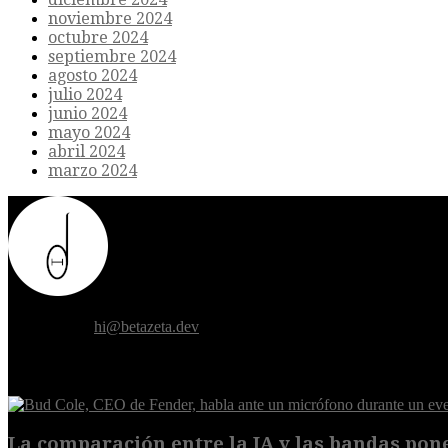
noviembre 2024
octubre 2024
septiembre 2024
agosto 2024
julio 2024
junio 2024
mayo 2024
abril 2024
marzo 2024
Donde el futuro de la humanidad se cruza con la inteligencia artificial.
Contáctanos:
hi@betazeta.dev
EXTRA
La comparación entre la IA y las bandas pone