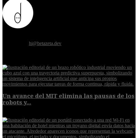
Donde el futuro de la humanidad se cruza con la inteligencia
artificial.
Contáctanos:
hi@betazeta.dev
EXTRA
Un avance del MIT elimina las pausas de los
robots y...
6 de agosto de 2026