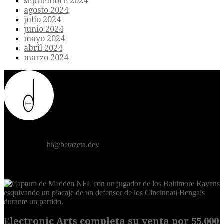
septiembre 2024
agosto 2024
julio 2024
junio 2024
mayo 2024
abril 2024
marzo 2024
Donde el futuro de la humanidad se cruza con la inteligencia
artificial.
Contáctanos:
hi@betazeta.dev
EXTRA
Electronic Arts completa su venta por 55.000