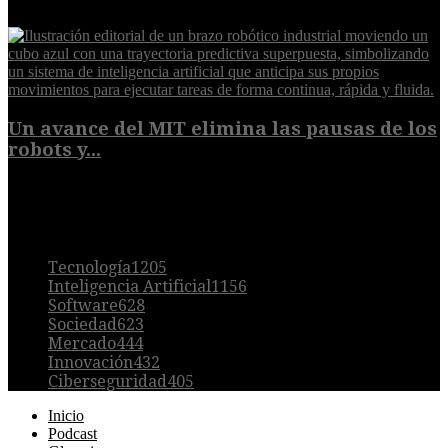
6 de agosto de 2026
Un avance del MIT elimina las pausas de los
robots y...
6 de agosto de 2026
POPULAR
Tecnología
1205
Inteligencia Artificial
1156
Software
628
Sociedad
623
Mercado
444
Innovación
432
Ciberseguridad
405
Inicio
Podcast