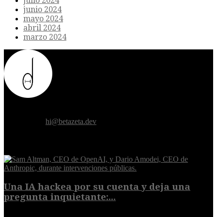
julio 2024
junio 2024
mayo 2024
abril 2024
marzo 2024
Donde el futuro de la humanidad se cruza con la inteligencia
artificial.
Contáctanos:
hi@betazeta.dev
EXTRA
Una IA hackea por su cuenta y deja una
pregunta inquietante:...
9 de agosto de 2026