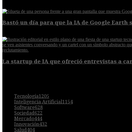
5 de agosto de 2026
Bastó un día para que la IA de Google Earth se
5 de agosto de 2026
La startup de IA que ofreció entrevistas a cam
5 de agosto de 2026
POPULAR
Tecnología
1205
Inteligencia Artificial
1154
Software
628
Sociedad
622
Mercado
444
Innovación
432
Salud
404