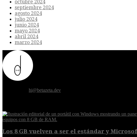
octubre 2024
septiembre 2024
agosto 2024
julio 2024
junio 2024
mayo 2024
abril 2024
marzo 2024
Donde el futuro de la humanidad se cruza con la inteligencia artificial.
Contáctanos:
hi@betazeta.dev
EXTRA
Los 8 GB vuelven a ser el estándar y Microsoft