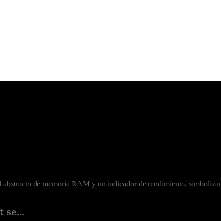
 se...