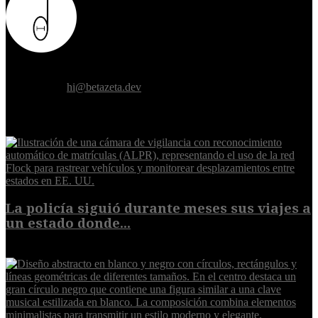
Donde el futuro de la humanidad se cruza con la inteligencia
artificial.
Contáctanos:
hi@betazeta.dev
EXTRA
La policía siguió durante meses sus viajes a
un estado donde...
8 de agosto de 2026