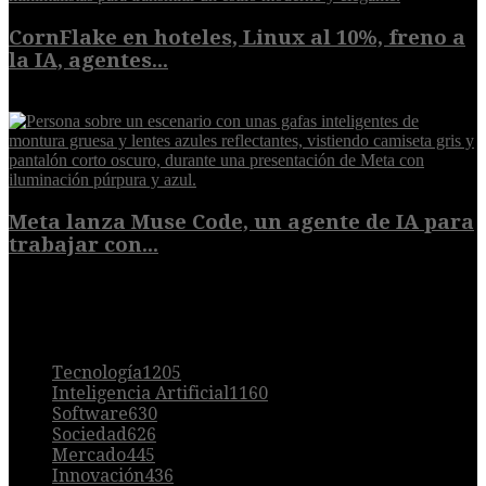
CornFlake en hoteles, Linux al 10%, freno a
la IA, agentes...
8 de agosto de 2026
Meta lanza Muse Code, un agente de IA para
trabajar con...
8 de agosto de 2026
POPULAR
Tecnología
1205
Inteligencia Artificial
1160
Software
630
Sociedad
626
Mercado
445
Innovación
436