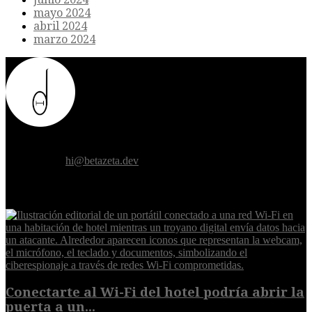
mayo 2024
abril 2024
marzo 2024
Donde el futuro de la humanidad se cruza con la inteligencia
artificial.
Contáctanos:
hi@betazeta.dev
EXTRA
Conectarte al Wi-Fi del hotel podría abrir la
puerta a un...