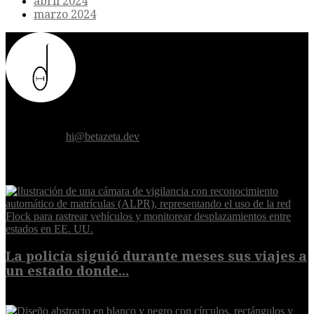
abril 2024
marzo 2024
Donde el futuro de la humanidad se cruza con la inteligencia
artificial.
Contáctanos:
hi@betazeta.dev
EXTRA
La policía siguió durante meses sus viajes a
un estado donde...
8 de agosto de 2026