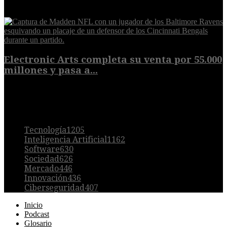
9 de agosto de 2026
Electronic Arts completa su venta por 55.000
millones y pasa a...
8 de agosto de 2026
POPULAR
Tecnología
1205
Inteligencia Artificial
1162
Software
630
Sociedad
626
Mercado
446
Innovación
436
Ciberseguridad
407
Inicio
Podcast
Glosario