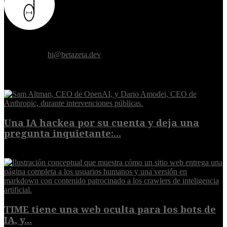
Donde el futuro de la humanidad se cruza con la inteligencia
artificial.
Contáctanos:
hi@betazeta.dev
EXTRA
Una IA hackea por su cuenta y deja una
pregunta inquietante:...
9 de agosto de 2026
TIME tiene una web oculta para los bots de
IA, y...