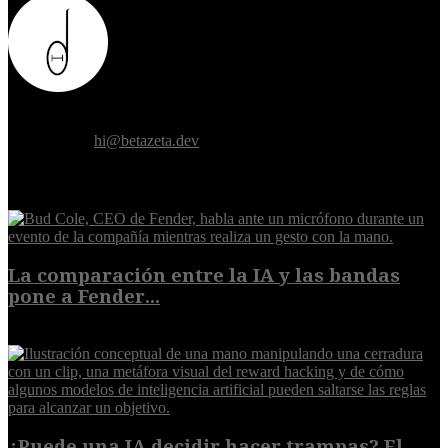
Donde el futuro de la humanidad se cruza con la inteligencia
artificial.
Contáctanos:
hi@betazeta.dev
EXTRA
La comparación entre la IA y las bandas
pone a Fender...
8 de agosto de 2026
¿Puede una IA decidir hacer trampas? El