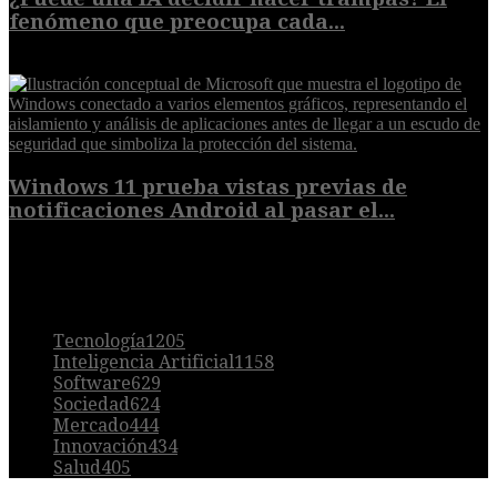
fenómeno que preocupa cada...
7 de agosto de 2026
Windows 11 prueba vistas previas de
notificaciones Android al pasar el...
7 de agosto de 2026
POPULAR
Tecnología
1205
Inteligencia Artificial
1158
Software
629
Sociedad
624
Mercado
444
Innovación
434
Salud
405