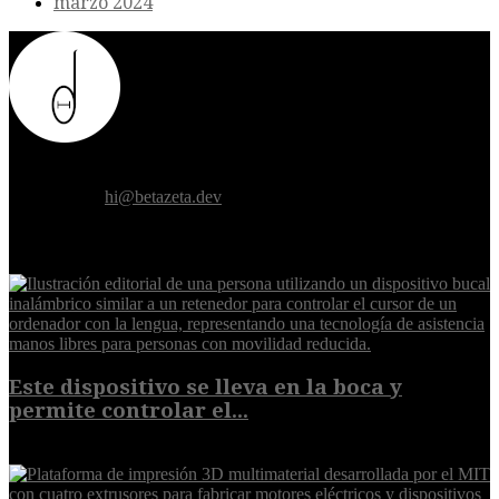
marzo 2024
Donde el futuro de la humanidad se cruza con la inteligencia
artificial.
Contáctanos:
hi@betazeta.dev
EXTRA
Este dispositivo se lleva en la boca y
permite controlar el...
7 de agosto de 2026